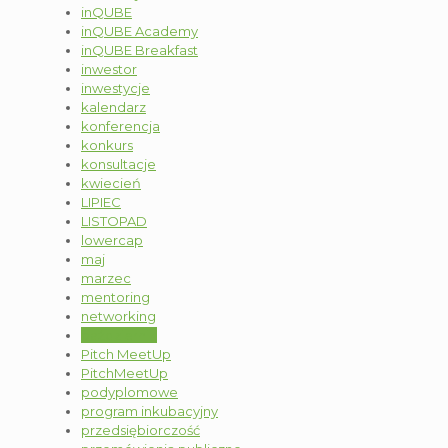
inQUBE
inQUBE Academy
inQUBE Breakfast
inwestor
inwestycje
kalendarz
konferencja
konkurs
konsultacje
kwiecień
LIPIEC
LISTOPAD
lowercap
maj
marzec
mentoring
networking
październik
Pitch MeetUp
PitchMeetUp
podyplomowe
program inkubacyjny
przedsiębiorczość