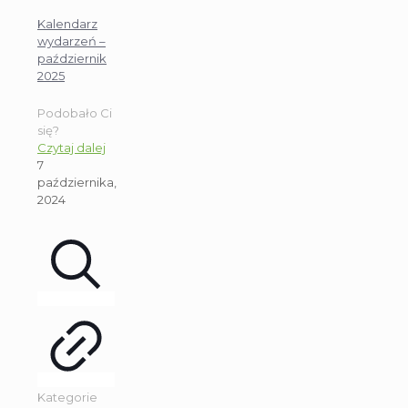
Kalendarz
wydarzeń –
październik
2025
Podobało Ci
się?
Czytaj dalej
7
października,
2024
Kategorie