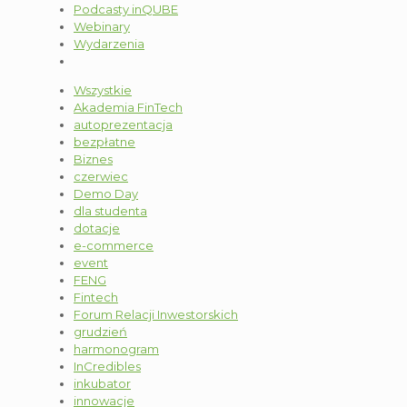
Podcasty inQUBE
Webinary
Wydarzenia
Wszystkie
Akademia FinTech
autoprezentacja
bezpłatne
Biznes
czerwiec
Demo Day
dla studenta
dotacje
e-commerce
event
FENG
Fintech
Forum Relacji Inwestorskich
grudzień
harmonogram
InCredibles
inkubator
innowacje