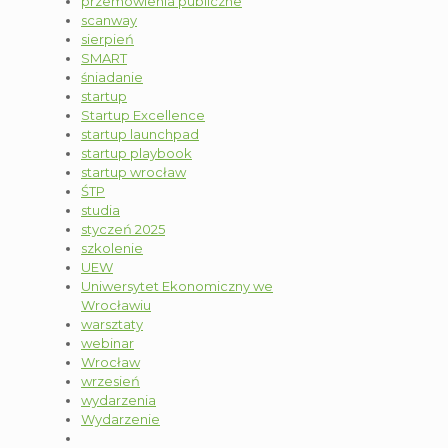
przemówienia publiczne
scanway
sierpień
SMART
śniadanie
startup
Startup Excellence
startup launchpad
startup playbook
startup wrocław
ŚTP
studia
styczeń 2025
szkolenie
UEW
Uniwersytet Ekonomiczny we
Wrocławiu
warsztaty
webinar
Wrocław
wrzesień
wydarzenia
Wydarzenie