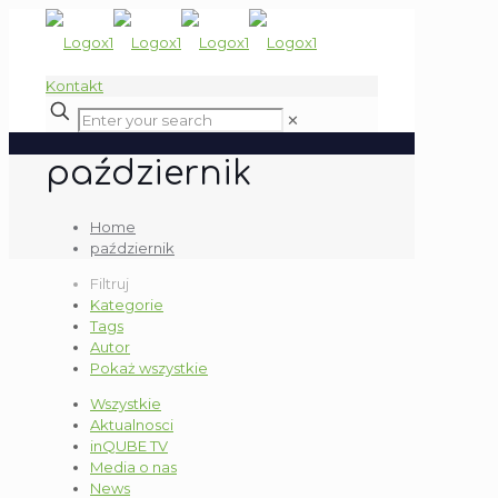
Kontakt
✕
październik
Home
październik
Filtruj
Kategorie
Tags
Autor
Pokaż wszystkie
Wszystkie
Aktualnosci
inQUBE TV
Media o nas
News