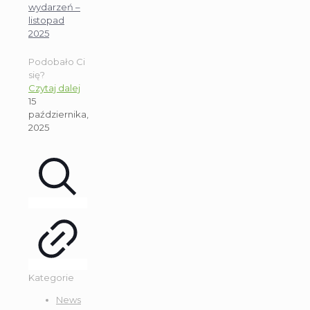
wydarzeń –
listopad
2025
Podobało Ci
się?
Czytaj dalej
15
października,
2025
Kategorie
News