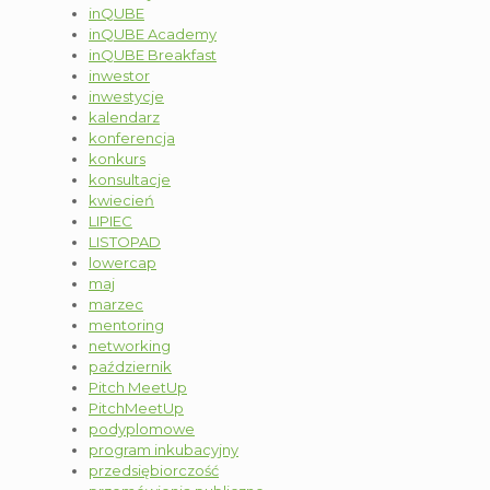
inQUBE
inQUBE Academy
inQUBE Breakfast
inwestor
inwestycje
kalendarz
konferencja
konkurs
konsultacje
kwiecień
LIPIEC
LISTOPAD
lowercap
maj
marzec
mentoring
networking
październik
Pitch MeetUp
PitchMeetUp
podyplomowe
program inkubacyjny
przedsiębiorczość