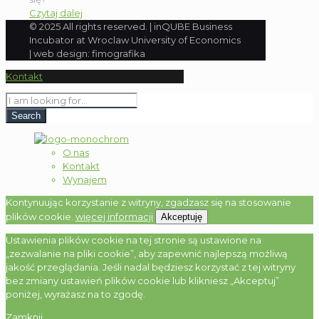
Czytaj dalej
© 2025 All rights reserved. | inQUBE Business
Incubator at Wroclaw University of Economics
| web design: fimografika
Kontakt
O nas
Kontakt
Wynajem
Kontynuując korzystanie z witryny, zgadzasz się na stosowanie
plików cookie.
więcej informacji
Akceptuję
Ustawienia plików cookie na tej stronie są ustawione na
„zezwalanie na pliki cookie”, aby zapewnić najlepszą możliwą
jakość przeglądania. Jeśli nadal będziesz korzystać z tej witryny
bez zmiany ustawień plików cookie lub klikniesz „Akceptuj”
poniżej, wyrażasz na to zgodę.
Zamknij