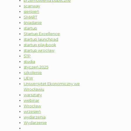
przemówienia publiczne
scanway
sierpień
SMART
śniadanie
startup
Startup Excellence
startup launchpad
startup playbook
startup wrocław
ŚTP
studia
styczeń 2025
szkolenie
UEW
Uniwersytet Ekonomiczny we
Wrocławiu
warsztaty
webinar
Wrocław
wrzesień
wydarzenia
Wydarzenie