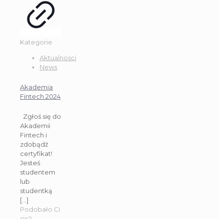
Kategorie
Aktualnosci
News
Akademia
Fintech 2024
Zgłoś się do
Akademii
Fintech i
zdobądź
certyfikat!
Jesteś
studentem
lub
studentką
[…]
Podobało Ci
się?