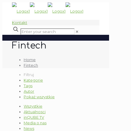
Kontakt
✕
Fintech
Home
Fintech
Filtruj
Kategorie
Tags
Autor
Pokaż wszystkie
Wszystkie
Aktualnosci
inQUBE TV
Media o nas
News