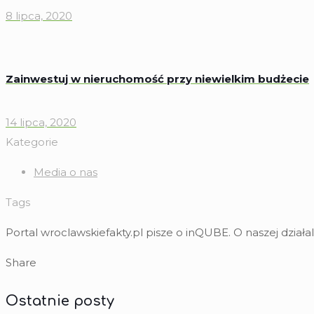
8 lipca, 2020
Zainwestuj w nieruchomość przy niewielkim budżecie
14 lipca, 2020
Kategorie
Media o nas
Tags
Portal wroclawskiefakty.pl pisze o inQUBE. O naszej dzia
Share
Ostatnie posty