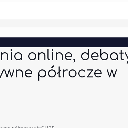
nia online, debaty
tywne półrocze w
aktywne półrocze w inQUBE