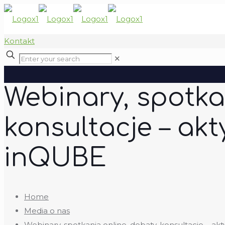
Kontakt
✕
Webinary, spotka
konsultacje – ak
inQUBE
Home
Media o nas
Webinary, spotkania online, debaty, konsultacje – 