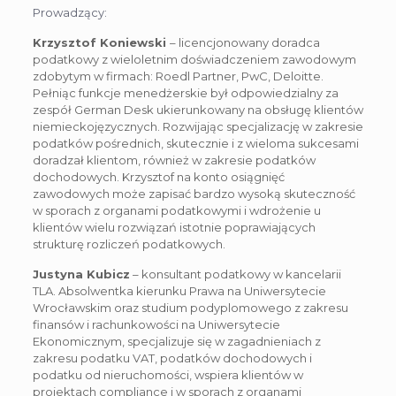
Prowadzący:
Krzysztof Koniewski
– licencjonowany doradca
podatkowy z wieloletnim doświadczeniem zawodowym
zdobytym w firmach: Roedl Partner, PwC, Deloitte.
Pełniąc funkcje menedżerskie był odpowiedzialny za
zespół German Desk ukierunkowany na obsługę klientów
niemieckojęzycznych. Rozwijając specjalizację w zakresie
podatków pośrednich, skutecznie i z wieloma sukcesami
doradzał klientom, również w zakresie podatków
dochodowych. Krzysztof na konto osiągnięć
zawodowych może zapisać bardzo wysoką skuteczność
w sporach z organami podatkowymi i wdrożenie u
klientów wielu rozwiązań istotnie poprawiających
strukturę rozliczeń podatkowych.
Justyna Kubicz
– konsultant podatkowy w kancelarii
TLA. Absolwentka kierunku Prawa na Uniwersytecie
Wrocławskim oraz studium podyplomowego z zakresu
finansów i rachunkowości na Uniwersytecie
Ekonomicznym, specjalizuje się w zagadnieniach z
zakresu podatku VAT, podatków dochodowych i
podatku od nieruchomości, wspiera klientów w
projektach compliance i w sporach z organami