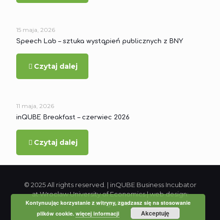
15 maja, 2026
Speech Lab – sztuka wystąpień publicznych z BNY
Czytaj dalej
11 maja, 2026
inQUBE Breakfast – czerwiec 2026
Czytaj dalej
© 2025 All rights reserved. | inQUBE Business Incubator
at Wroclaw University of Economics | web design:
Kontynuując korzystanie z witryny, zgadzasz się na stosowanie
fimografika
Akceptuję
plików cookie.
więcej informacji