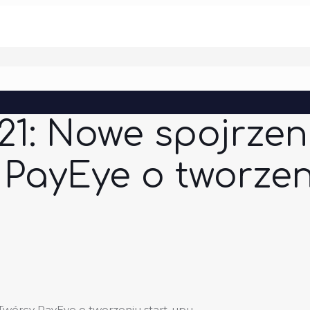
21: Nowe spojrzen
 PayEye o tworze
Twórcy PayEye o tworzeniu start-upu.