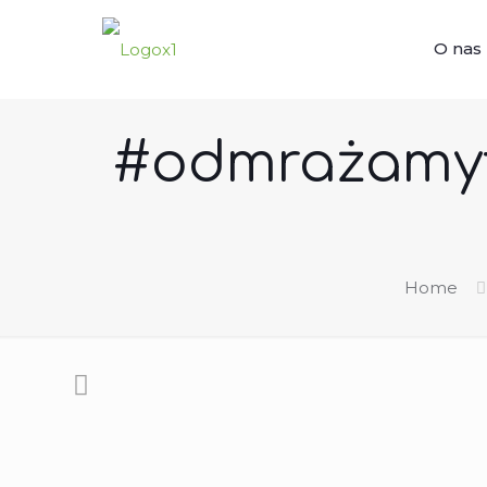
O nas
#odmrażamyfi
Home