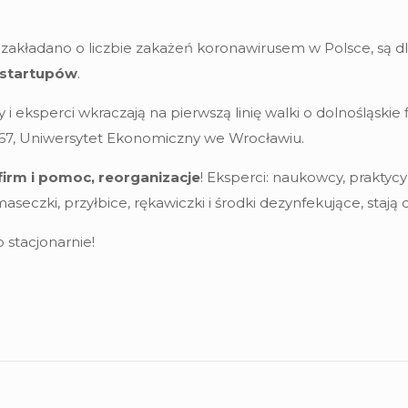
ie zakładano o liczbie zakażeń koronawirusem w Polsce, s
m startupów
.
y i eksperci wkraczają na pierwszą linię walki o dolnośląskie f
ej 67, Uniwersytet Ekonomiczny we Wrocławiu.
firm i pomoc, reorganizacje
! Eksperci: naukowcy, praktyc
eczki, przyłbice, rękawiczki i środki dezynfekujące, stają
 stacjonarnie!