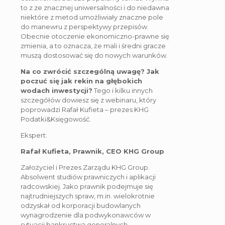
to z ze znacznej uniwersalności i do niedawna
niektóre z metod umożliwiały znaczne pole
do manewru z perspektywy przepisów.
Obecnie otoczenie ekonomiczno-prawne się
zmienia, a to oznacza, że mali i średni gracze
muszą dostosować się do nowych warunków.
Na co zwrócić szczególną uwagę? Jak
poczuć się jak rekin na głębokich
wodach inwestycji?
Tego i kilku innych
szczegółów dowiesz się z webinaru, który
poprowadzi Rafał Kufieta – prezes KHG
Podatki&Księgowość.
Ekspert:
Rafał Kufieta, Prawnik, CEO KHG Group
Założyciel i Prezes Zarządu KHG Group.
Absolwent studiów prawniczych i aplikacji
radcowskiej. Jako prawnik podejmuje się
najtrudniejszych spraw, m.in. wielokrotnie
odzyskał od korporacji budowlanych
wynagrodzenie dla podwykonawców w
sytuacji bankructwa generalnych