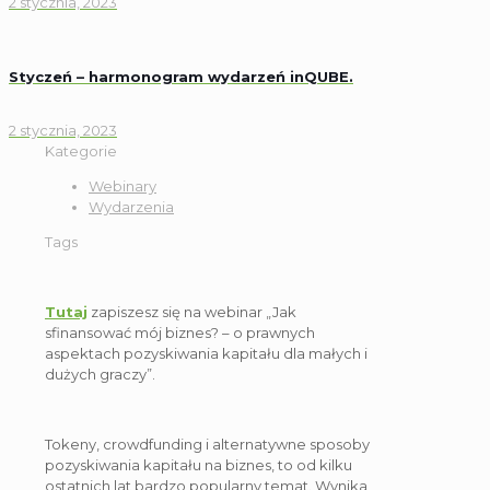
2 stycznia, 2023
Styczeń – harmonogram wydarzeń inQUBE.
2 stycznia, 2023
Kategorie
Webinary
Wydarzenia
Tags
Tutaj
zapiszesz się na webinar „Jak
sfinansować mój biznes? – o prawnych
aspektach pozyskiwania kapitału dla małych i
dużych graczy”.
Tokeny, crowdfunding i alternatywne sposoby
pozyskiwania kapitału na biznes, to od kilku
ostatnich lat bardzo popularny temat. Wynika