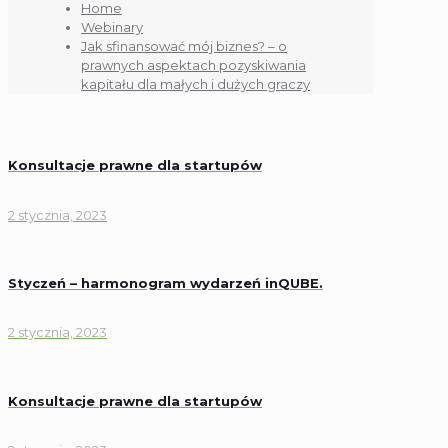
Home
Webinary
Jak sfinansować mój biznes? – o
prawnych aspektach pozyskiwania
kapitału dla małych i dużych graczy
Konsultacje prawne dla startupów
2 stycznia, 2023
Styczeń – harmonogram wydarzeń inQUBE.
2 stycznia, 2023
Konsultacje prawne dla startupów