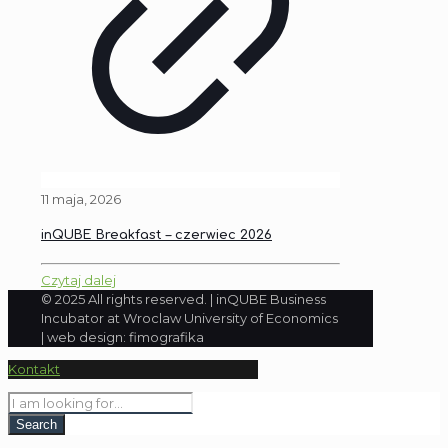
11 maja, 2026
inQUBE Breakfast – czerwiec 2026
Czytaj dalej
© 2025 All rights reserved. | inQUBE Business
Incubator at Wroclaw University of Economics
| web design: fimografika
Kontakt